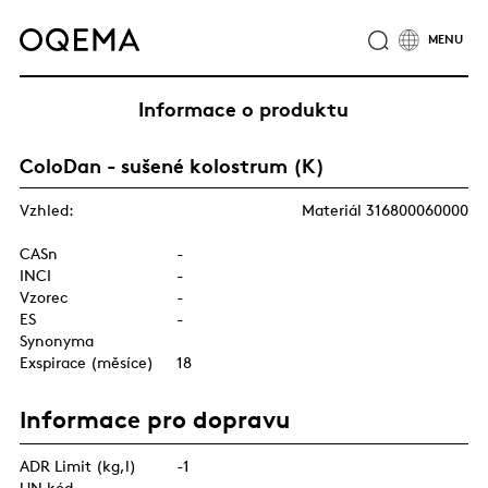
O NÁS
ODVĚTVÍ
SLUŽBY
ODPOVĚDNOST
Informace o produktu
KATALOG PRODUKTŮ
CERTIFIKÁTY
KARIÉRA
ColoDan - sušené kolostrum (K)
NOVINKY
KONTAKTY
SKUPINA OQEMA
Vzhled:
Materiál 316800060000
CASn
-
INCI
-
Vzorec
-
ES
-
Synonyma
Exspirace (měsíce)
18
Informace pro dopravu
ADR Limit (kg,l)
-1
UN kód
-