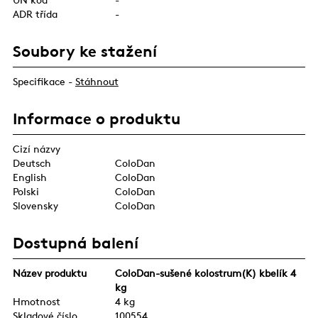
ADR třída
-
Soubory ke stažení
Specifikace -
Stáhnout
Informace o produktu
Cizí názvy
Deutsch
ColoDan
English
ColoDan
Polski
ColoDan
Slovensky
ColoDan
Dostupná balení
Název produktu
ColoDan-sušené kolostrum(K) kbelík 4
kg
Hmotnost
4 kg
Skladové číslo
100554