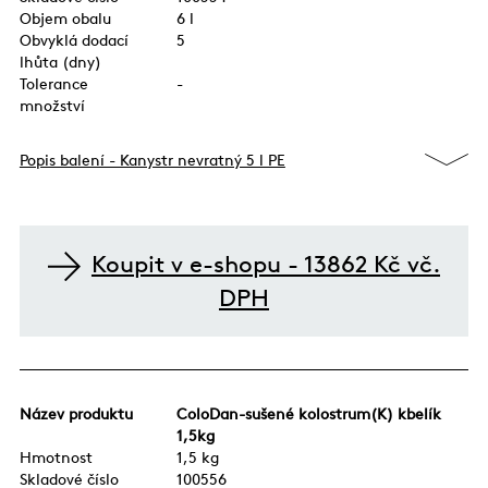
Objem obalu
6 l
Obvyklá dodací
5
lhůta (dny)
Tolerance
-
množství
Popis balení - Kanystr nevratný 5 l PE
Koupit v e-shopu - 13862 Kč vč.
DPH
Název produktu
ColoDan-sušené kolostrum(K) kbelík
1,5kg
Hmotnost
1,5 kg
Skladové číslo
100556