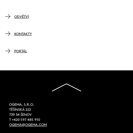
ODVĚTVÍ
KONTAKTY
PORTÁL
OQEMA, S.R.O.
TĚŠÍNSKÁ 222
739 34 ŠENOV
T +420 597 485 910
OQEMA@OQEMA.COM