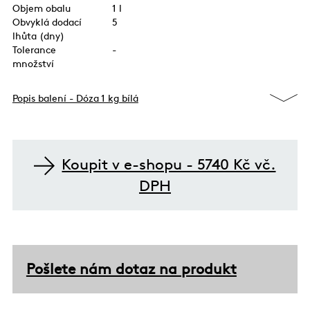
Objem obalu
1 l
Obvyklá dodací
5
lhůta (dny)
Tolerance
-
množství
Popis balení - Dóza 1 kg bílá
Koupit v e-shopu - 5740 Kč vč.
DPH
Pošlete nám dotaz na produkt