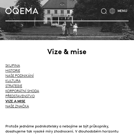
O NÁS
ODVĚTVÍ
SLUŽBY
ODPOVĚDNOST
KATALOG PRODUKTŮ
CERTIFIKÁTY
KARIÉRA
NOVINKY
Vize & mise
KONTAKTY
SKUPINA OQEMA
SKUPINA
HISTORIE
NAŠE PODNIKÁNÍ
KULTURA
STRATEGIE
KORPORÁTNÍ SHODA
PŘEDSTAVENSTVO
VIZE A MISE
NAŠE ZNAČKA
Protože jednáme podnikatelsky a nebojíme se být průkopníky,
dosahujeme tak vysoké míry zhodnocení. V dlouhodobém horizontu