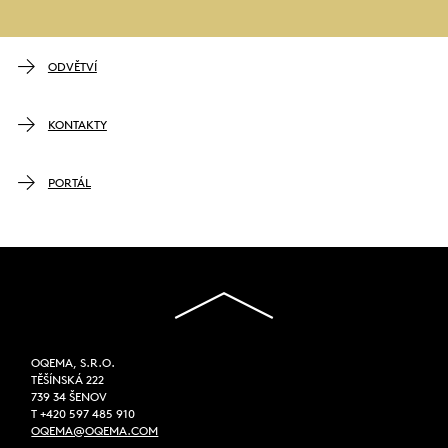
ODVĚTVÍ
KONTAKTY
PORTÁL
OQEMA, S.R.O.
TĚŠÍNSKÁ 222
739 34 ŠENOV
T +420 597 485 910
OQEMA@OQEMA.COM