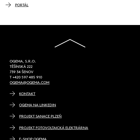
PORTÁL
OQEMA, S.R.O.
TĚŠÍNSKÁ 222
739 34 ŠENOV
T +420 597 485 910
OQEMA@OQEMA.COM
KONTAKT
OQEMA NA LINKEDIN
PROJEKT SANACE PLZEŇ
PROJEKT FOTOVOLTAICKÁ ELEKTRÁRNA
E-SHOP OQEMA