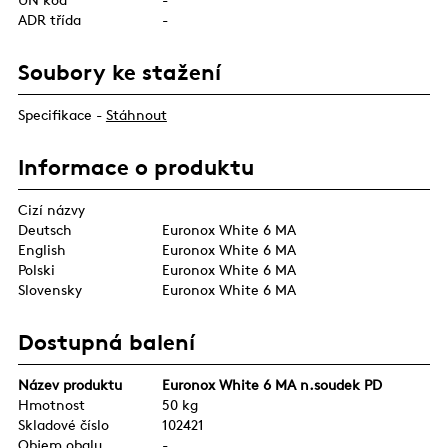
ADR třída
-
Soubory ke stažení
Specifikace -
Stáhnout
Informace o produktu
Cizí názvy
Deutsch
Euronox White 6 MA
English
Euronox White 6 MA
Polski
Euronox White 6 MA
Slovensky
Euronox White 6 MA
Dostupná balení
Název produktu
Euronox White 6 MA n.soudek PD
Hmotnost
50 kg
Skladové číslo
102421
Objem obalu
-