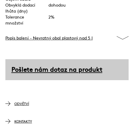
Obvyklá dodací
dohodou
lhůta (dny)
Tolerance
2%
množství
Popis balení - Nevratný obal plastový nad 5 l
Pošlete nám dotaz na produkt
ODVĚTVÍ
KONTAKTY