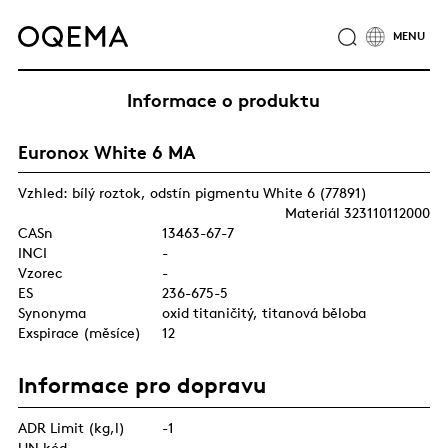
O NÁS
ODVĚTVÍ
SLUŽBY
ODPOVĚDNOST
Informace o produktu
KATALOG PRODUKTŮ
CERTIFIKÁTY
KARIÉRA
Euronox White 6 MA
NOVINKY
KONTAKTY
SKUPINA OQEMA
Vzhled: bílý roztok, odstín pigmentu White 6 (77891)
Materiál 323110112000
CASn
13463-67-7
INCI
-
Vzorec
-
ES
236-675-5
Synonyma
oxid titaničitý, titanová běloba
Exspirace (měsíce)
12
Informace pro dopravu
ADR Limit (kg,l)
-1
UN kód
-