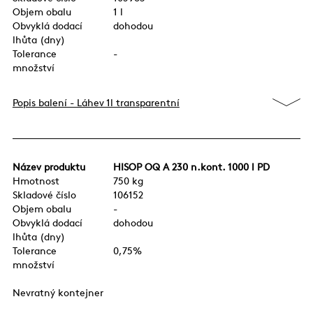
Objem obalu
1 l
Obvyklá dodací
dohodou
lhůta (dny)
Tolerance
-
množství
Popis balení - Láhev 1l transparentní
Název produktu
HISOP OQ A 230 n.kont. 1000 l PD
Hmotnost
750 kg
Skladové číslo
106152
Objem obalu
-
Obvyklá dodací
dohodou
lhůta (dny)
Tolerance
0,75%
množství
Nevratný kontejner