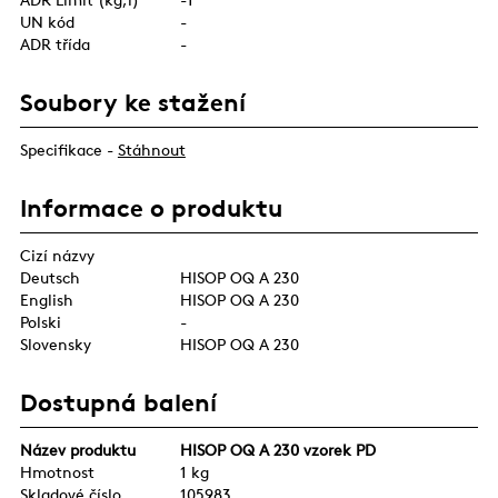
UN kód
-
ADR třída
-
Soubory ke stažení
Specifikace -
Stáhnout
Informace o produktu
Cizí názvy
Deutsch
HISOP OQ A 230
English
HISOP OQ A 230
Polski
-
Slovensky
HISOP OQ A 230
Dostupná balení
Název produktu
HISOP OQ A 230 vzorek PD
Hmotnost
1 kg
Skladové číslo
105983