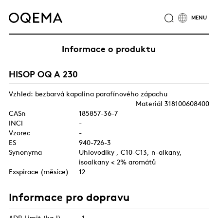
O NÁS
ODVĚTVÍ
SLUŽBY
ODPOVĚDNOST
Informace o produktu
KATALOG PRODUKTŮ
CERTIFIKÁTY
KARIÉRA
HISOP OQ A 230
NOVINKY
KONTAKTY
SKUPINA OQEMA
Vzhled: bezbarvá kapalina parafínového zápachu
Materiál 318100608400
CASn
185857-36-7
INCI
-
Vzorec
-
ES
940-726-3
Synonyma
Uhlovodíky , C10-C13, n-alkany,
isoalkany < 2% aromátů
Exspirace (měsíce)
12
Informace pro dopravu
ADR Limit (kg,l)
-1