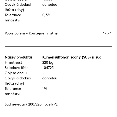
Obvyklá dodací
dohodou
lhůta (dny)
Tolerance
0,5%
množství
Popis balení - Kontejner vratný
Název produktu
Kumensulfonan sodný (SCS) n.sud
Hmotnost
220 kg
Skladové číslo
104725
Objem obalu
-
Obvyklá dodací
dohodou
lhůta (dny)
Tolerance
1%
množství
Sud nevratný 200/220 l ocel/PE