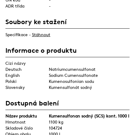
ADR třída
-
Soubory ke stažení
Specifikace -
Stáhnout
Informace o produktu
Cizí názvy
Deutsch
Natriumcumensulfonat
English
Sodium Cumensulfonate
Polski
Kumenosulfonian sodu
Slovensky
Kumensulfonát sodný
Dostupná balení
Název produktu
Kumensulfonan sodný (SCS) kont. 1000 l
Hmotnost
1100 kg
Skladové číslo
104724
Objem obalu
1000 l