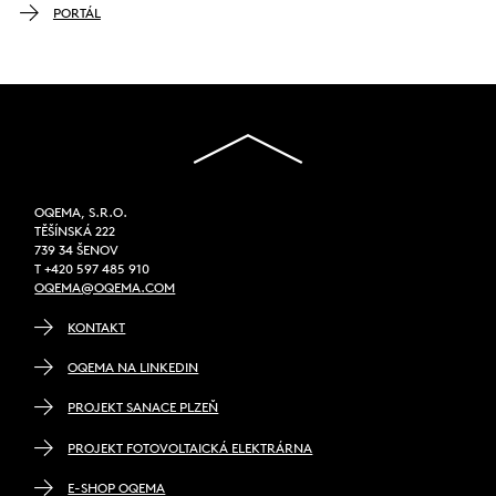
PORTÁL
OQEMA, S.R.O.
TĚŠÍNSKÁ 222
739 34 ŠENOV
T +420 597 485 910
OQEMA@OQEMA.COM
KONTAKT
OQEMA NA LINKEDIN
PROJEKT SANACE PLZEŇ
PROJEKT FOTOVOLTAICKÁ ELEKTRÁRNA
E-SHOP OQEMA