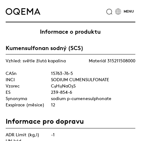
O NÁS
ODVĚTVÍ
SLUŽBY
ODPOVĚDNOST
Informace o produktu
KATALOG PRODUKTŮ
CERTIFIKÁTY
KARIÉRA
Kumensulfonan sodný (SCS)
NOVINKY
KONTAKTY
SKUPINA OQEMA
Vzhled: světle žlutá kapalina
Materiál 315211508000
CASn
15763-76-5
INCI
SODIUM CUMENSULFONATE
Vzorec
C
H
NaO
S
9
1
1
3
ES
239-854-6
Synonyma
sodium p-cumenesulphonate
Exspirace (měsíce)
12
Informace pro dopravu
ADR Limit (kg,l)
-1
UN kód
-