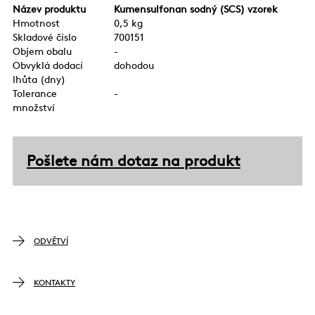
Název produktu
Kumensulfonan sodný (SCS) vzorek
Hmotnost
0,5 kg
Skladové číslo
700151
Objem obalu
-
Obvyklá dodací
dohodou
lhůta (dny)
Tolerance
-
množství
Pošlete nám dotaz na produkt
ODVĚTVÍ
KONTAKTY