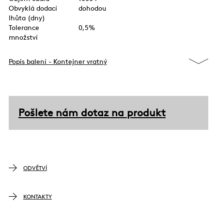
Obvyklá dodací
dohodou
lhůta (dny)
Tolerance
0,5%
množství
Popis balení - Kontejner vratný
Pošlete nám dotaz na produkt
ODVĚTVÍ
KONTAKTY