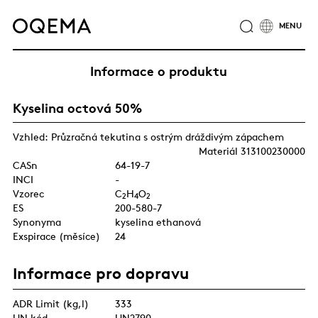
O NÁS
ODVĚTVÍ
SLUŽBY
ODPOVĚDNOST
Informace o produktu
KATALOG PRODUKTŮ
CERTIFIKÁTY
KARIÉRA
Kyselina octová 50%
NOVINKY
KONTAKTY
SKUPINA OQEMA
Vzhled: Průzračná tekutina s ostrým dráždivým zápachem
Materiál 313100230000
CASn
64-19-7
INCI
-
Vzorec
C
H
O
2
4
2
ES
200-580-7
Synonyma
kyselina ethanová
Exspirace (měsíce)
24
Informace pro dopravu
ADR Limit (kg,l)
333
UN kód
UN2790