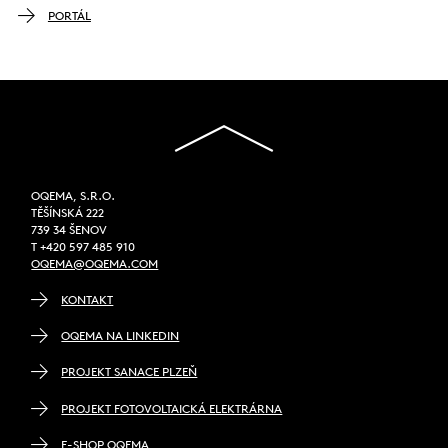
PORTÁL
OQEMA, S.R.O.
TĚŠÍNSKÁ 222
739 34 ŠENOV
T +420 597 485 910
OQEMA@OQEMA.COM
KONTAKT
OQEMA NA LINKEDIN
PROJEKT SANACE PLZEŇ
PROJEKT FOTOVOLTAICKÁ ELEKTRÁRNA
E-SHOP OQEMA