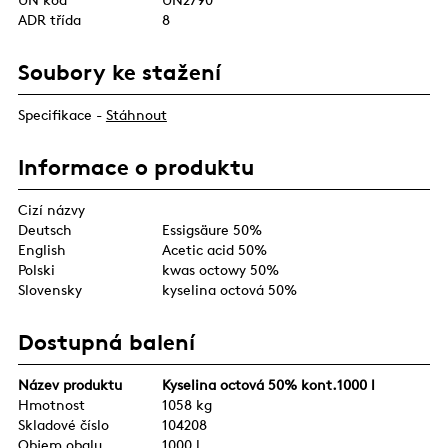
ADR třída
8
Soubory ke stažení
Specifikace -
Stáhnout
Informace o produktu
Cizí názvy
Deutsch
Essigsäure 50%
English
Acetic acid 50%
Polski
kwas octowy 50%
Slovensky
kyselina octová 50%
Dostupná balení
Název produktu
Kyselina octová 50% kont.1000 l
Hmotnost
1058 kg
Skladové číslo
104208
Objem obalu
1000 l