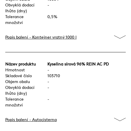
Obvyklá dodací
-
lhůta (dny)
Tolerance
0,5%
množství
Popis balení - Kontejner vratný 1000 l
Název produktu
Kyselina sírová 96% REIN AC PD
Hmotnost
-
Skladové číslo
103710
Objem obalu
-
Obvyklá dodací
-
lhůta (dny)
Tolerance
-
množství
Popis balení - Autocisterna