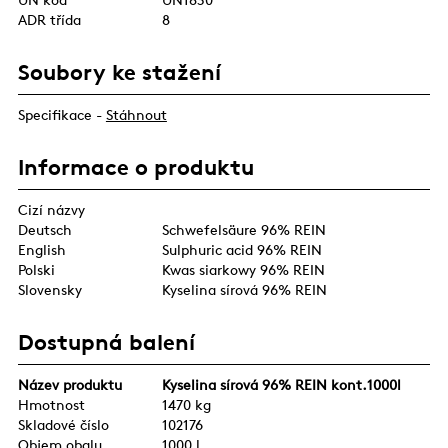
ADR třída
8
Soubory ke stažení
Specifikace -
Stáhnout
Informace o produktu
Cizí názvy
Deutsch
Schwefelsäure 96% REIN
English
Sulphuric acid 96% REIN
Polski
Kwas siarkowy 96% REIN
Slovensky
Kyselina sírová 96% REIN
Dostupná balení
Název produktu
Kyselina sírová 96% REIN kont.1000l
Hmotnost
1470 kg
Skladové číslo
102176
Objem obalu
1000 l