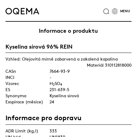
O NÁS
ODVĚTVÍ
SLUŽBY
ODPOVĚDNOST
Informace o produktu
KATALOG PRODUKTŮ
CERTIFIKÁTY
KARIÉRA
Kyselina sírová 96% REIN
NOVINKY
KONTAKTY
SKUPINA OQEMA
Vzhled: Olejovitá mírně zabarvená a zakalená kapalina
Materiál 310112818000
CASn
7664-93-9
INCI
-
Vzorec
H
SO
2
4
ES
231-639-5
Synonyma
Kyselina sírová
Exspirace (měsíce)
24
Informace pro dopravu
ADR Limit (kg,l)
333
UN kód
UN1830