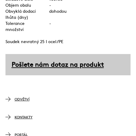
Objem obalu
-
Obvyklá dodací
dohodou
lhůta (dny)
Tolerance
-
množství
Soudek nevratný 25 l ocel/PE
Pošlete nám dotaz na produkt
ODVĚTVÍ
KONTAKTY
PORTÁL