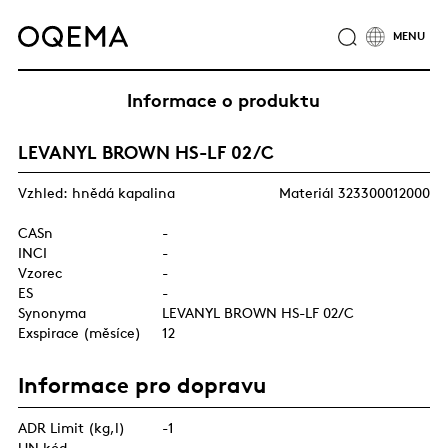
O NÁS
ODVĚTVÍ
SLUŽBY
ODPOVĚDNOST
Informace o produktu
KATALOG PRODUKTŮ
CERTIFIKÁTY
KARIÉRA
LEVANYL BROWN HS-LF 02/C
NOVINKY
KONTAKTY
SKUPINA OQEMA
Vzhled: hnědá kapalina
Materiál 323300012000
CASn
-
INCI
-
Vzorec
-
ES
-
Synonyma
LEVANYL BROWN HS-LF 02/C
Exspirace (měsíce)
12
Informace pro dopravu
ADR Limit (kg,l)
-1
UN kód
-