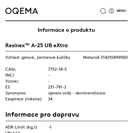
O NÁS
ODVĚTVÍ
SLUŽBY
ODPOVĚDNOST
Informace o produktu
KATALOG PRODUKTŮ
CERTIFIKÁTY
KARIÉRA
Resinex™ A-25 UB eXtra
NOVINKY
KONTAKTY
SKUPINA OQEMA
Vzhled: gelové, jantarové kuličky
Materiál 314210499000
CASn
7732-18-5
INCI
-
Vzorec
-
ES
231-791-2
Synonyma
úprava vody - demineralizace
Exspirace (měsíce)
24
Informace pro dopravu
ADR Limit (kg,l)
-1
UN kód
-