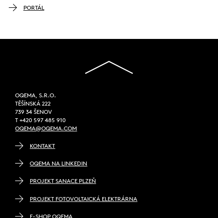
PORTÁL
OQEMA, S.R.O.
TĚŠÍNSKÁ 222
739 34 ŠENOV
T +420 597 485 910
OQEMA@OQEMA.COM
KONTAKT
OQEMA NA LINKEDIN
PROJEKT SANACE PLZEŇ
PROJEKT FOTOVOLTAICKÁ ELEKTRÁRNA
E-SHOP OQEMA