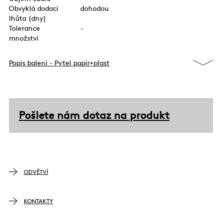
Obvyklá dodací
dohodou
lhůta (dny)
Tolerance
-
množství
Popis balení - Pytel papír+plast
Pošlete nám dotaz na produkt
ODVĚTVÍ
KONTAKTY