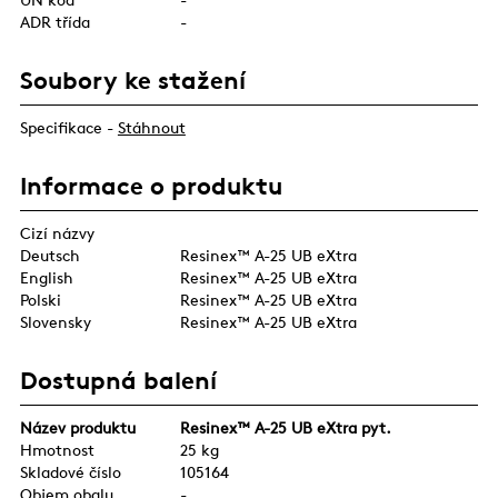
ADR třída
-
Soubory ke stažení
Specifikace -
Stáhnout
Informace o produktu
Cizí názvy
Deutsch
Resinex™ A-25 UB eXtra
English
Resinex™ A-25 UB eXtra
Polski
Resinex™ A-25 UB eXtra
Slovensky
Resinex™ A-25 UB eXtra
Dostupná balení
Název produktu
Resinex™ A-25 UB eXtra pyt.
Hmotnost
25 kg
Skladové číslo
105164
Objem obalu
-