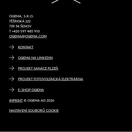
OQEMA, S.R.O.
TĚŠÍNSKÁ 222
739 34 ŠENOV
T +420 597 485 910
OQEMA@OQEMA.COM
KONTAKT
OQEMA NA LINKEDIN
PROJEKT SANACE PLZEŇ
PROJEKT FOTOVOLTAICKÁ ELEKTRÁRNA
E-SHOP OQEMA
IMPRINT
© OQEMA AG 2026
NASTAVENÍ SOUBORŮ COOKIE