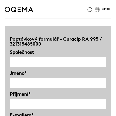
O NÁS
ODVĚTVÍ
SLUŽBY
ODPOVĚDNOST
KATALOG PRODUKTŮ
CERTIFIKÁTY
KARIÉRA
Poptávkový formulář - Curacip RA 995 /
NOVINKY
321315485000
KONTAKTY
SKUPINA OQEMA
Společnost
Jméno*
Příjmení*
E-mailem*