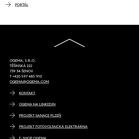
PORTÁL
OQEMA, S.R.O.
TĚŠÍNSKÁ 222
739 34 ŠENOV
T +420 597 485 910
OQEMA@OQEMA.COM
KONTAKT
OQEMA NA LINKEDIN
PROJEKT SANACE PLZEŇ
PROJEKT FOTOVOLTAICKÁ ELEKTRÁRNA
E-SHOP OQEMA